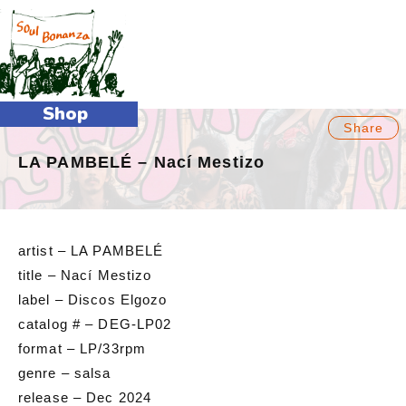
M
Shop
Share
LA PAMBELÉ – Nací Mestizo
artist – LA PAMBELÉ
title – Nací Mestizo
label – Discos Elgozo
catalog # – DEG-LP02
format – LP/33rpm
genre – salsa
release – Dec 2024