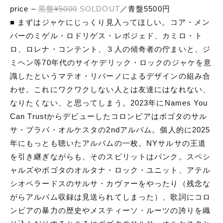
price –
黒盤¥5000
SOLDOUT
／青盤5500円
■ まずはジャケにじっくり見入ってほしい。コア・メン
バーのミゲル・ロドリゲス・レボジェド、カミロ・ト
ロ、ロレナ・コンテント、３人の傾奇者の佇まいと、ジ
ミヘン等70年代のサイケデリック・ロックのジャケを意
識したというマテオ・リバーノによるデザインの組み合
わせ。これにワクワクしない人とは友達にはなれない、
なりたくない、と思ってしまう。2023年にNames You
Can Trustからデビューしたコロンビアはボゴタのサル
サ・ブラバ・オルケスタの2ndアルバム。個人的に2025
年にもっとも聴いたアルバムの一枚。NYサルサの王道
を引き継ぎながらも、そのスピリットはパンク。スペシ
ャルズやボゴタのオルタナ・ロック・ユニット、アテル
シオペラードスのサルサ・カヴァーをやったり（残念な
がらアルバム収録は見送られてしまった）、歌詞にコロ
ンビアの暴力の歴史やメスティーソ・ルーツの誇りを織